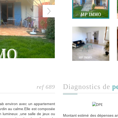
diagnostics de
p
ref 689
hab environ avec un appartement
jardin au calme.Elle est composée
n lumineux ,une salle de jeux ou
Montant estimé des dépenses an