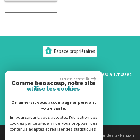
Espace propriétaires
l'agence est ouverte du lundi au samedi De 9h00 à 12h00 et
On en reste là
14h00 à 19h00
Comme beaucoup, notre site
utilise les cookies
On aimerait vous accompagner pendant
votre visite.
En poursuivant, vous acceptez l'utilisation des
cookies par ce site, afin de vous proposer des
contenus adaptés et réaliser des statistiques !
© 2026 | Tous droits réservés | Traduction powered by Google -
Plan du site
-
Mentions